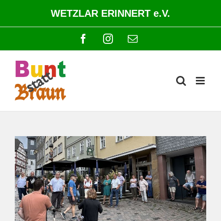
Zum
WETZLAR ERINNERT e.V.
Inhalt
springen
Facebook
Instagram
E-
Mail