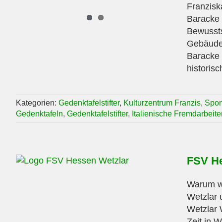
Franzisk
Baracke 
Bewussts
Gebäudes
Baracke 
historisc
Kategorien:
Gedenktafelstifter
,
Kulturzentrum Franzis
,
Spon
Gedenktafeln
,
Gedenktafelstifter
,
Italienische Fremdarbeite
FSV He
Warum wi
Wetzlar 
Wetzlar 
Zeit in 