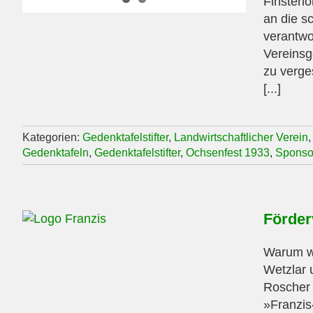
Finsterl
an die s
verantwo
Vereinsg
zu verge
[...]
Kategorien:
Gedenktafelstifter
,
Landwirtschaftlicher Verein
Gedenktafeln
,
Gedenktafelstifter
,
Ochsenfest 1933
,
Sponso
Förder
Warum wi
Wetzlar 
Roscher 
»Franzis