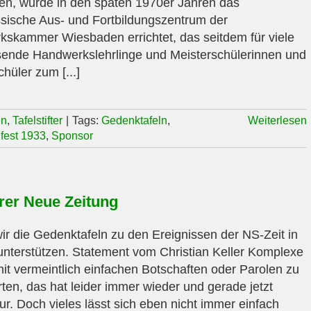
den, wurde in den späten 1970er Jahren das
ssische Aus- und Fortbildungszentrum der
skammer Wiesbaden errichtet, das seitdem für viele
ende Handwerkslehrlinge und Meisterschülerinnen und
hüler zum [...]
en
,
Tafelstifter
|
Tags:
Gedenktafeln
,
Weiterlesen
fest 1933
,
Sponsor
rer Neue Zeitung
r die Gedenktafeln zu den Ereignissen der NS-Zeit in
unterstützen. Statement vom Christian Keller Komplexe
it vermeintlich einfachen Botschaften oder Parolen zu
ten, das hat leider immer wieder und gerade jetzt
ur. Doch vieles lässt sich eben nicht immer einfach