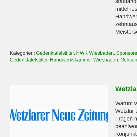
stattfan
mittelhe
Handwerk
zehntaus
Meistersc
Kategorien:
Gedenktafelstifter
,
HWK Wiesbaden
,
Sponsor
Gedenktafelstifter
,
Handwerkskammer Wiesbaden
,
Ochsen
Wetzla
Warum wi
Wetzlar 
Fragen m
beantwor
Konjunkt