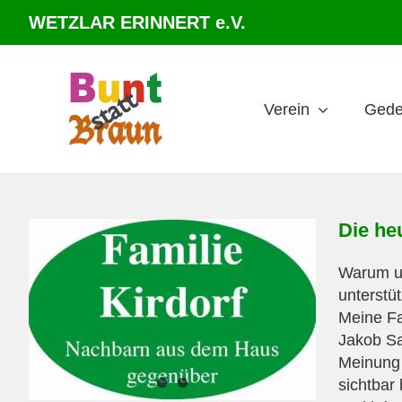
Zum
WETZLAR ERINNERT e.V.
Inhalt
springen
Verein
Gede
Die he
Warum un
unterstüt
Meine Fam
Jakob Sa
Meinung 
sichtbar