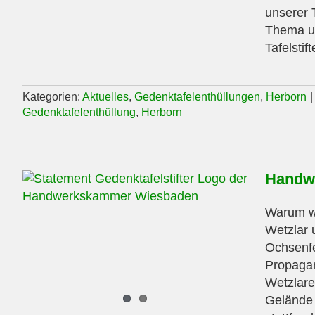
unserer T
Thema un
Tafelstif
Kategorien:
Aktuelles
,
Gedenktafelenthüllungen
,
Herborn
|
Gedenktafelenthüllung
,
Herborn
Handw
Warum wi
Wetzlar 
Ochsenfe
Propagan
Wetzlare
Gelände 