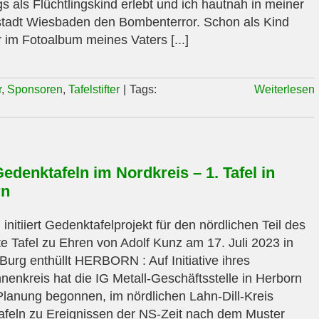
gs als Flüchtlingskind erlebt und ich hautnah in meiner
tadt Wiesbaden den Bombenterror. Schon als Kind
r im Fotoalbum meines Vaters [...]
r
,
Sponsoren
,
Tafelstifter
|
Tags:
Weiterlesen
edenktafeln im Nordkreis – 1. Tafel in
rn
 initiiert Gedenktafelprojekt für den nördlichen Teil des
e Tafel zu Ehren von Adolf Kunz am 17. Juli 2023 in
Burg enthüllt HERBORN : Auf Initiative ihres
nnenkreis hat die IG Metall-Geschäftsstelle in Herborn
 Planung begonnen, im nördlichen Lahn-Dill-Kreis
feln zu Ereignissen der NS-Zeit nach dem Muster