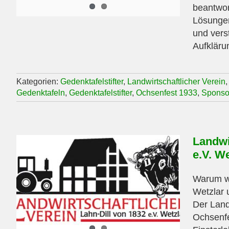
beantwor
Lösungen
und verst
Aufklärun
Kategorien:
Gedenktafelstifter
,
Landwirtschaftlicher Verein
Gedenktafeln
,
Gedenktafelstifter
,
Ochsenfest 1933
,
Sponso
Landwi
e.V. We
Warum wi
Wetzlar 
Der Land
Ochsenfe