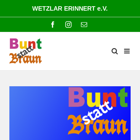
Zum
WETZLAR ERINNERT e.V.
Inhalt
springen
Facebook
Instagram
E-
Mail